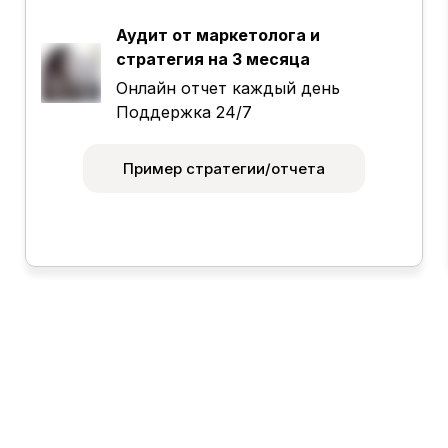
Аудит от маркетолога и
стратегия на 3 месяца
Онлайн отчет каждый день
Созвон - Проведение стратсессии и
Поддержка 24/7
SWOT анализ
Согласование маркетинговой стратегии
Пример стратегии/отчета
Подбор дизайнера
Анализ, запись конкурентов
Заполнение шапки проекта
Согласование домена .ru .рф
Согласование Рекламного
(официального) номера и почты
Создание Яндекс disk, сбор материала в
одно место
Согласование логотипа
Согласование макета на каждую услугу в
одном стиле
Согласование макета рекламной вывески